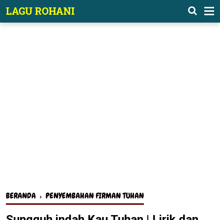
-->
LAGU ROHANI
BERANDA
›
PENYEMBAHAN FIRMAN TUHAN
Sungguh indah Kau Tuhan | Lirik dan