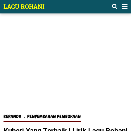
-->
LAGU ROHANI
BERANDA
›
PENYEMBAHAN PEMBUKAAN
Kuberi Yang Terbaik | Lirik Lagu Rohani