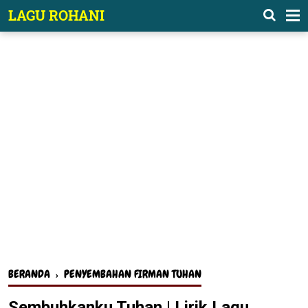
-->
LAGU ROHANI
BERANDA
›
PENYEMBAHAN FIRMAN TUHAN
Sembuhkanku Tuhan | Lirik Lagu