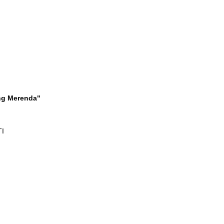
ng Merenda"
I