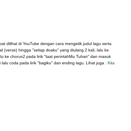
t dilihat di YouTube dengan cara mengetik judul lagu serta
l (verse) hingga "setiap doaku" yang diulang 2 kali, lalu ke
lalu ke chorus2 pada lirik "taat perintahMu Tuhan" dan masuk
lalu coda pada lirik "bagiku" dan ending lagu. Lihat juga :
Kita