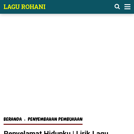
-->
LAGU ROHANI
BERANDA
›
PENYEMBAHAN PEMBUKAAN
Penyelamat Hidupku | Lirik Lagu