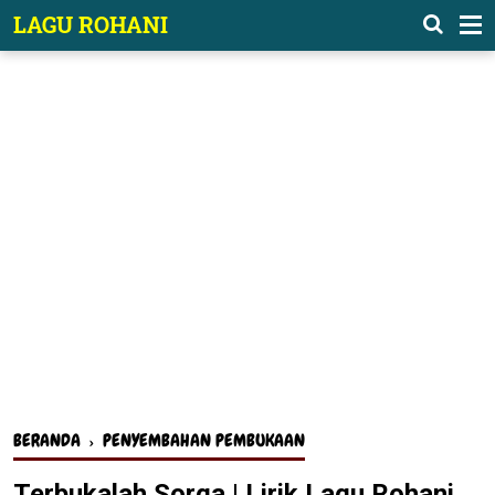
-->
LAGU ROHANI
BERANDA
›
PENYEMBAHAN PEMBUKAAN
Terbukalah Sorga | Lirik Lagu Rohani