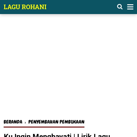
-->
LAGU ROHANI
BERANDA
›
PENYEMBAHAN PEMBUKAAN
Ku Ingin Menghayati | Lirik Lagu