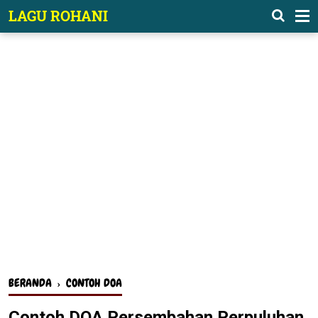
-->
LAGU ROHANI
BERANDA
›
CONTOH DOA
Contoh DOA Persembahan Perpuluhan