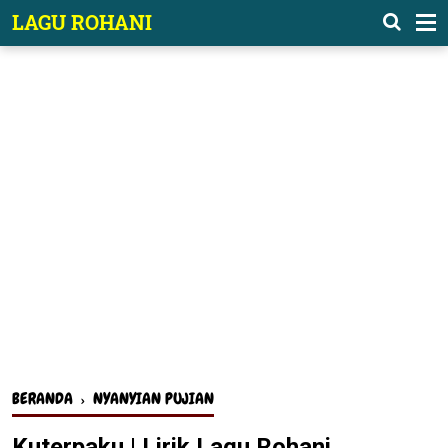
-->
LAGU ROHANI
BERANDA
›
NYANYIAN PUJIAN
Kuterpaku | Lirik Lagu Rohani