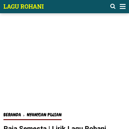
-->
LAGU ROHANI
BERANDA
›
NYANYIAN PUJIAN
Raja Semesta | Lirik Lagu Rohani