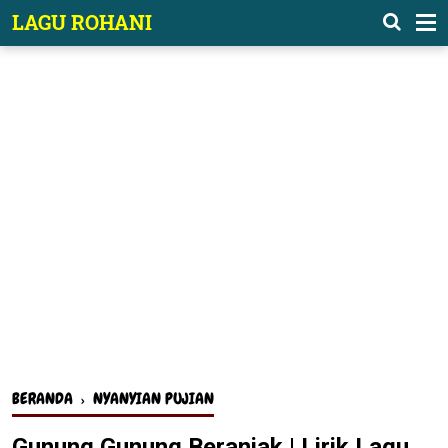
-->
LAGU ROHANI
BERANDA
›
NYANYIAN PUJIAN
Gunung Gunung Beranjak | Lirik Lagu