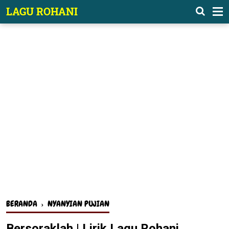
-->
LAGU ROHANI
BERANDA
›
NYANYIAN PUJIAN
Bersoraklah | Lirik Lagu Rohani