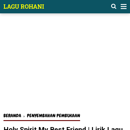
-->
LAGU ROHANI
BERANDA
›
PENYEMBAHAN PEMBUKAAN
Holy Spirit My Best Friend | Lirik Lagu