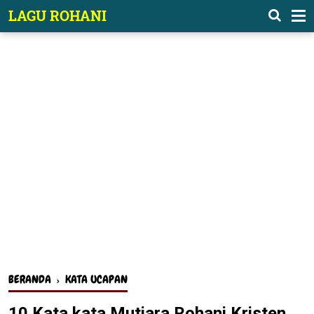
-->
LAGU ROHANI
BERANDA
›
KATA UCAPAN
10 Kata kata Mutiara Rohani Kristen