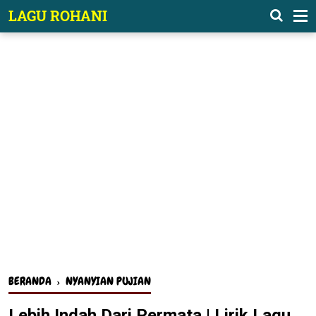
-->
LAGU ROHANI
BERANDA
›
NYANYIAN PUJIAN
Lebih Indah Dari Permata | Lirik Lagu