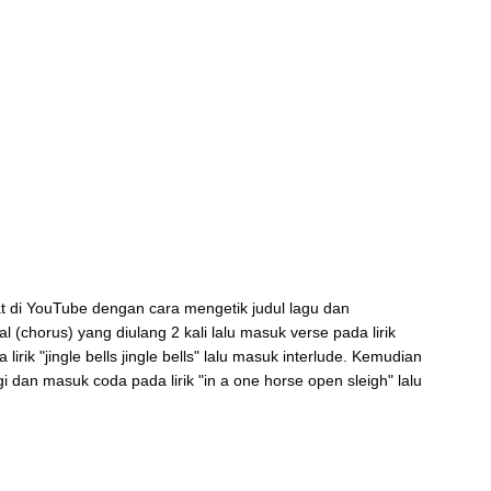
hat di YouTube dengan cara mengetik judul lagu dan
l (chorus) yang diulang 2 kali lalu masuk verse pada lirik
irik "jingle bells jingle bells" lalu masuk interlude. Kemudian
gi dan masuk coda pada lirik "in a one horse open sleigh" lalu