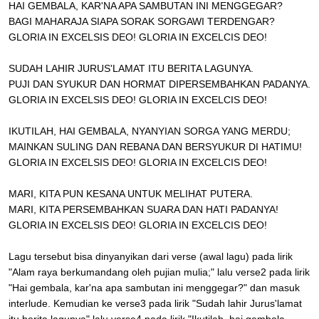
HAI GEMBALA, KAR'NA APA SAMBUTAN INI MENGGEGAR?
BAGI MAHARAJA SIAPA SORAK SORGAWI TERDENGAR?
GLORIA IN EXCELSIS DEO! GLORIA IN EXCELCIS DEO!
SUDAH LAHIR JURUS'LAMAT ITU BERITA LAGUNYA.
PUJI DAN SYUKUR DAN HORMAT DIPERSEMBAHKAN PADANYA.
GLORIA IN EXCELSIS DEO! GLORIA IN EXCELCIS DEO!
IKUTILAH, HAI GEMBALA, NYANYIAN SORGA YANG MERDU;
MAINKAN SULING DAN REBANA DAN BERSYUKUR DI HATIMU!
GLORIA IN EXCELSIS DEO! GLORIA IN EXCELCIS DEO!
MARI, KITA PUN KESANA UNTUK MELIHAT PUTERA.
MARI, KITA PERSEMBAHKAN SUARA DAN HATI PADANYA!
GLORIA IN EXCELSIS DEO! GLORIA IN EXCELCIS DEO!
Lagu tersebut bisa dinyanyikan dari verse (awal lagu) pada lirik
"Alam raya berkumandang oleh pujian mulia;" lalu verse2 pada lirik
"Hai gembala, kar'na apa sambutan ini menggegar?" dan masuk
interlude. Kemudian ke verse3 pada lirik "Sudah lahir Jurus'lamat
itu berita lagunya" lalu verse4 pada lirik "Ikutilah, hai gembala,