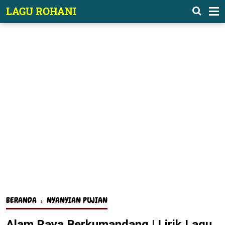
-->
LAGU ROHANI
BERANDA
›
NYANYIAN PUJIAN
Alam Raya Berkumandang | Lirik Lagu