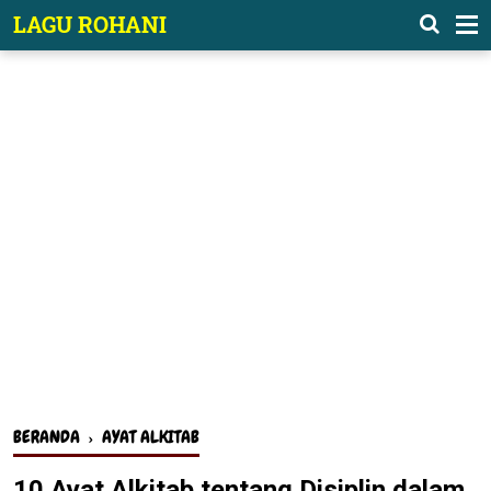
-->
LAGU ROHANI
BERANDA
›
AYAT ALKITAB
10 Ayat Alkitab tentang Disiplin dalam